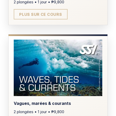
2 plongées • 1 jour • ₱9,800
TARIF
PLUS SUR CE COURS
₱12,000
PRÉREQUIS
Open Water Diver
CERTIFICATION
Spécialité Night and Limited
Visibility
DURÉE
TARIF
1 jour
₱10,500
ÂGE MINIMUM
10 ans
Vagues, marées & courants
2 plongées • 1 jour • ₱9,800