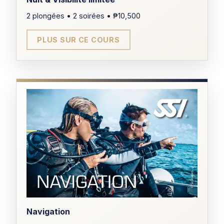
TARIF
2 plongées • 2 soirées • ₱10,500
₱9,800
PLUS SUR CE COURS
DURÉE
1 jour
ÂGE MINIMUM
10 ans
PRÉREQUIS
Open Water Diver
DURÉE
2 soirées
CERTIFICATION
Spécialité Photos et Vidéos
ÂGE MINIMUM
Navigation
10 ans