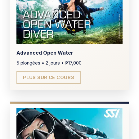
PRÉREQUIS
Aucun
CERTIFICATION
Carte de reconnaissance
uniquement
Advanced Open Water
DURÉE
5 plongées • 2 jours • ₱17,000
TARIF
3 jours
PLUS SUR CE COURS
₱3,000
ÂGE MINIMUM
10 ans
PRÉREQUIS
Savoir nager