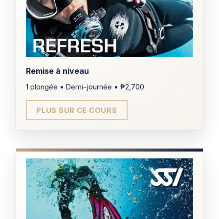
CERTIFICATION
Open Water Diver
Remise à niveau
TARIF
₱21,000
1 plongée • Demi-journée • ₱2,700
DURÉE
PLUS SUR CE COURS
2 jours
ÂGE MINIMUM
12 ans
PRÉREQUIS
Open Water Diver