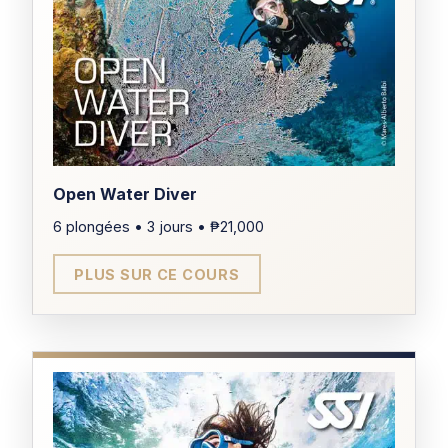
Open Water Diver
6 plongées • 3 jours • ₱21,000
DURÉE
PLUS SUR CE COURS
2,5 à 3 h
ÂGE MINIMUM
8 ans