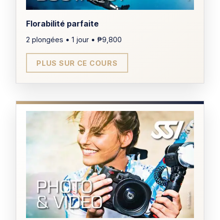
ÂGE MINIMUM
Florabilité parfaite
15 ans
2 plongées • 1 jour • ₱9,800
PLUS SUR CE COURS
PRÉREQUIS
Open Water Diver
CERTIFICATION
Spécialité Deep Diving
TARIF
₱14,000