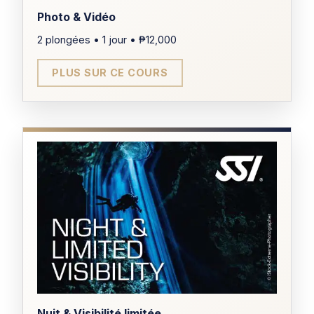
Photo & Vidéo
2 plongées • 1 jour • ₱12,000
DURÉE
1 jour
PLUS SUR CE COURS
ÂGE MINIMUM
10 ans
PRÉREQUIS
Open Water Diver
CERTIFICATION
Spécialité Perfect Buoyancy
Nuit & Visibilité limitée