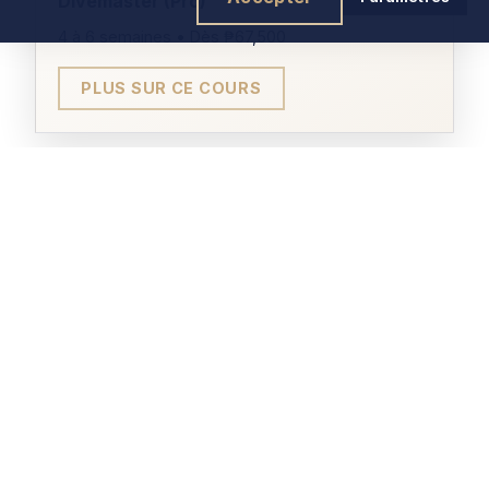
Divemaster (Pro)
ÂGE MINIMUM
4 à 6 semaines • Dès ₱67,500
10 ans
PLUS SUR CE COURS
PRÉREQUIS
Open Water Diver
CERTIFICATION
Spécialité Waves Tides and
Current
TARIF
₱9,800
Open Water Instructor