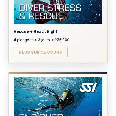
CERTIFICATION
Advanced Open Water Diver
Rescue + React Right
4 plongées • 3 jours • ₱25,000
TARIF
₱17,000
PLUS SUR CE COURS
DURÉE
Demi-journée
ÂGE MINIMUM